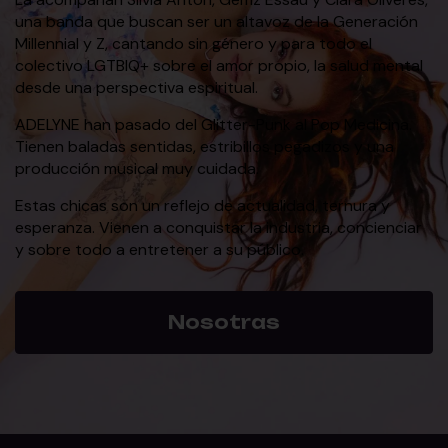
una banda que buscan ser un altavoz de la Generación
Millennial y Z, cantando sin género y para todo el
colectivo LGTBIQ+ sobre el amor propio, la salud mental
desde una perspectiva espiritual.
ADELYNE han pasado del Glitter-Punk al Pop Medicina.
Tienen baladas sentidas, estribillos pegadizos y una
producción musical muy cuidada.
Estas chicas son un reflejo de actualidad, ternura y
esperanza. Vienen a conquistar la industria, concienciar
y sobre todo a entretener a su público.
Nosotras